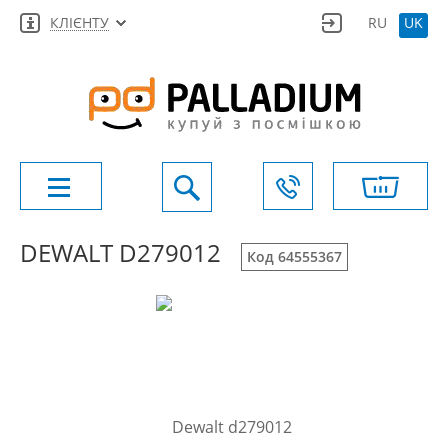
КЛІЄНТУ
RU
UK
DEWALT D279012
Код 64555367