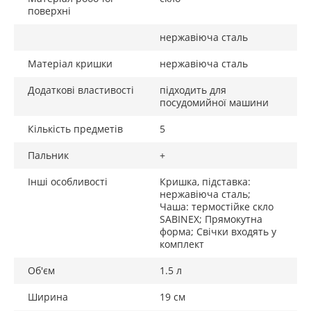
смаку.
поверхні
-Можна мити в посудомийній машині
нержавіюча сталь
Матеріал кришки
нержавіюча сталь
Додаткові властивості
підходить для
посудомийної машини
Кількість предметів
5
Пальник
+
Інші особливості
Кришка, підставка:
нержавіюча сталь;
Чаша: термостійке скло
SABINEX; Прямокутна
форма; Свічки входять у
комплект
Об'єм
1.5 л
Ширина
19 см