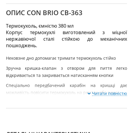
ОПИС CON BRIO CB-363
Термокухоль, ємністю 380 мл
Корпус термокухлі виготовлений з міцної
нержавіючої сталі стійкою до механічних
пошкоджень.
Нековзне дно допомагає тримати термокухоль стійко
Зручна кришка-клапан з отвором для пиття легко
відкривається та закривається натисканням кнопки
Спеціально передбачений карабін на кришці дає
можливість повісити термокухоль на рюкзак або сумку.
Читати повністю