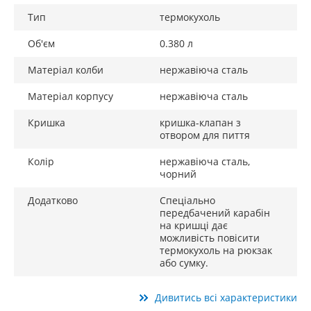
Тип
термокухоль
Об'єм
0.380 л
Матеріал колби
нержавіюча сталь
Матеріал корпусу
нержавіюча сталь
Кришка
кришка-клапан з
отвором для пиття
Колір
нержавіюча сталь,
чорний
Додатково
Спеціально
передбачений карабін
на кришці дає
можливість повісити
термокухоль на рюкзак
або сумку.
Дивитись всі характеристики