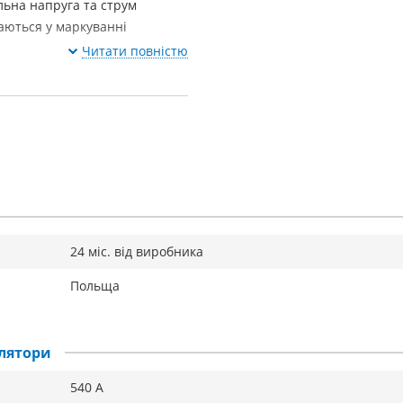
льна напруга та струм
аються у маркуванні
Читати повністю
24 міс. від виробника
Польща
лятори
540 А