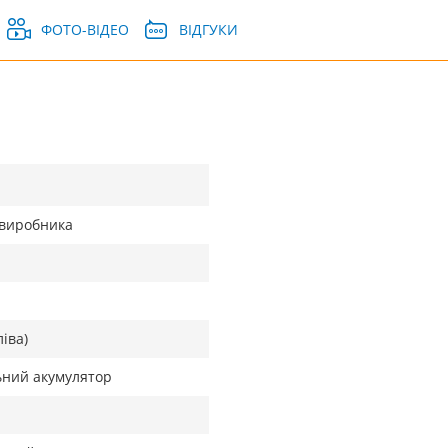
ФОТО-ВІДЕО
ВІДГУКИ
д виробника
ліва)
ьний акумулятор