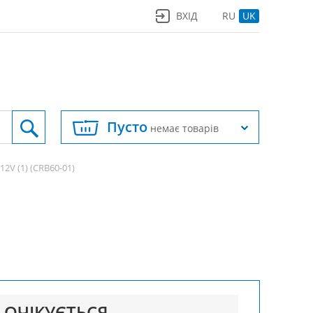
ВХІД
RU
UK
Пусто
немає товарів
12V (1) (CRB60-01)
ОЧІКУЄТЬСЯ