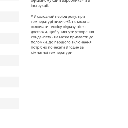
офіційному сайті виробника чи в
інструкції.
* У холодний період року, при
температурі нижче +5, не можна
включати техніку відразу після
доставки, щоб уникнути утворення
конденсату - це може призвести до
поломки. До першого включення
потрібно почекати 8 годин за
кімнатної температури