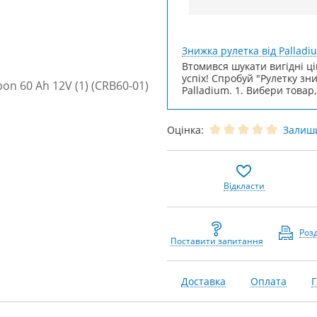
Знижка рулетка від Palladi
Втомився шукати вигідні ці
успіх! Спробуй "Рулетку зн
Palladium. 1. Вибери товар,
Оцінка:
Залиши
Відкласти
Роз
Поставити запитання
Доставка
Оплата
Г