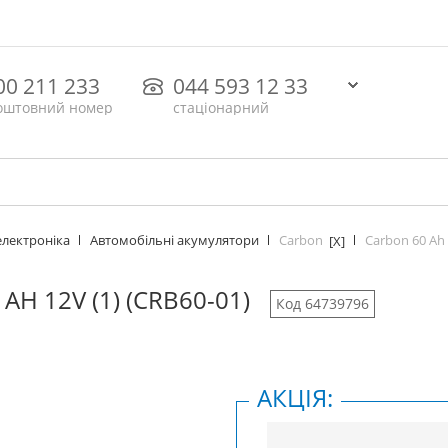
00 211 233
044 593 12 33
оштовний номер
стаціонарний
Carbon
Carbon 60 Ah 
електроніка
Автомобільні акумулятори
[X]
AH 12V (1) (CRB60-01)
Код 64739796
АКЦІЯ: