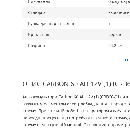
Виконання
обслугову
Стандарт
європейсь
Ручка для перенесення
+
Кріплення
верхнє
Ширина
24.2 см
ОПИС CARBON 60 AH 12V (1) (CRB6
Автоакумулятори Carbon 60 Ah 12V (1) (CRB60-01). А
важливим елементом електрообладнання - поряд з 
струму. При спільній роботі з генератором акумулят
перехідні процеси, що потребують великого струму, 
струму в електричній мережі. Основними параметра