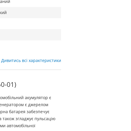
ваний
кий
Дивитись всі характеристики
0-01)
втомобільний акумулятор є
генератором є джерелом
орна батарея забезпечує
а також згладжує пульсацію
ми автомобільної