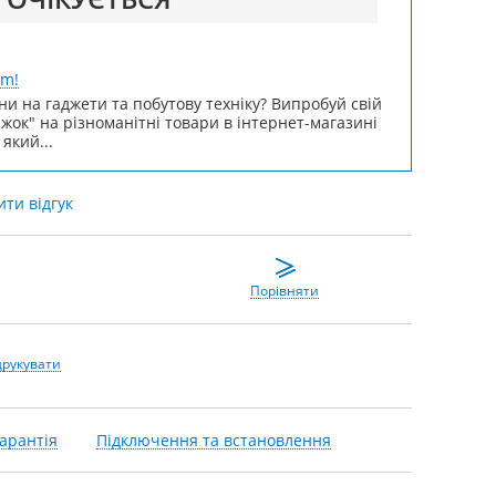
um!
ни на гаджети та побутову техніку? Випробуй свій
ижок" на різноманітні товари в інтернет-магазині
 який...
ти відгук
Порівняти
друкувати
арантія
Підключення та встановлення