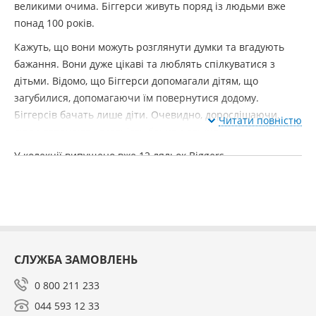
великими очима. Біггерси живуть поряд із людьми вже
понад 100 років.
Кажуть, що вони можуть розглянути думки та вгадують
бажання. Вони дуже цікаві та люблять спілкуватися з
дітьми. Відомо, що Біггерси допомагали дітям, що
загубилися, допомагаючи їм повернутися додому.
Біггерсів бачать лише діти. Очевидно, дорослішаючи,
Читати повністю
люди втрачають здатність бачити ельфів.
У колекції випущено вже 12 ляльок Biggers.
Характеристики:
- Біггерс вироблено в Іспанії
- Красива колекційна лялька
СЛУЖБА ЗАМОВЛЕНЬ
- Ніжний запах ванілі від ляльки
- Великі бездонні очі з довгими віями
0 800 211 233
044 593 12 33
- Волосся якісне і приємне на дотик