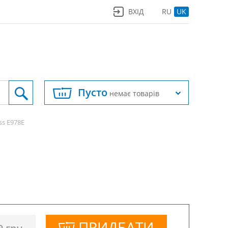
ВХІД
RU
UK
Пусто
немає товарів
ss E978E
ПРИДБАТИ