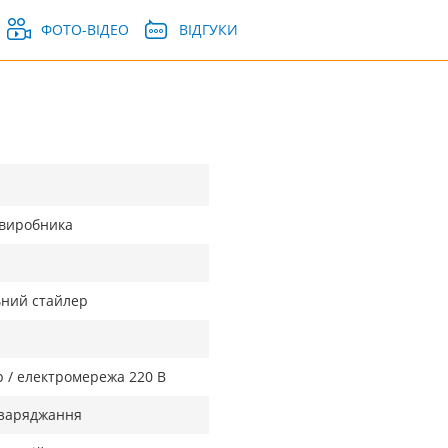
ФОТО-ВІДЕО
ВІДГУКИ
д виробника
ьний стайлер
р / електромережа 220 В
 заряджання