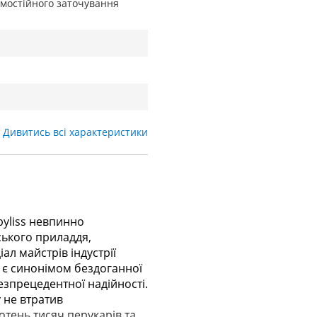
амостійного заточування
Дивитись всі характеристики
byliss невпинно
ського приладдя,
ал майстрів індустрії
s є синонімом бездоганної
езпрецедентної надійності.
 не втратив
отень тисяч перукарів та