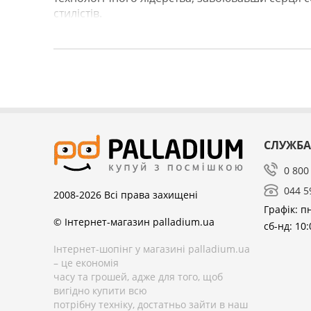
стилістів.
СЛУЖБА
0 800
044 5
2008-2026
Всі права захищені
Графік: пн
© Інтернет-магазин palladium.ua
сб-нд: 10:
Інтернет-шопінг у магазині palladium.ua
– це економія
часу та грошей, адже для того, щоб
вигідно купити всю
потрібну техніку, достатньо зайти в наш