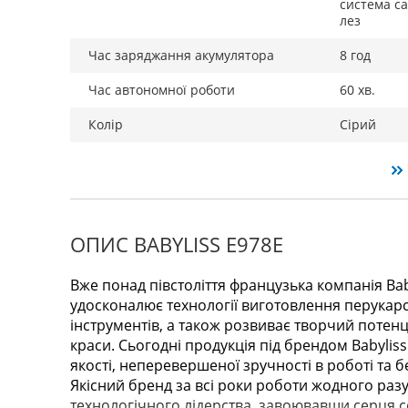
система с
лез
Час заряджання акумулятора
8 год
Час автономної роботи
60 хв.
Колір
Сірий
ОПИС BABYLISS E978E
Вже понад півстоліття французька компанія Ba
удосконалює технології виготовлення перукар
інструментів, а також розвиває творчий потенці
краси. Сьогодні продукція під брендом Babylis
якості, неперевершеної зручності в роботі та б
Якісний бренд за всі роки роботи жодного разу
технологічного лідерства, завоювавши серця с