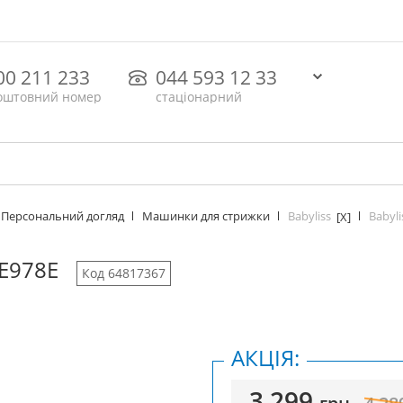
00 211 233
044 593 12 33
оштовний номер
стаціонарний
Babyliss
Babyli
Персональний догляд
Машинки для стрижки
[X]
 E978E
Код 64817367
АКЦІЯ:
3 299