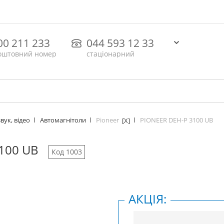
00 211 233
044 593 12 33
оштовний номер
стаціонарний
Pioneer
PIONEER DEH-P 3100 UB
вук, відео
Автомагнітоли
[X]
100 UB
Код 1003
АКЦІЯ: