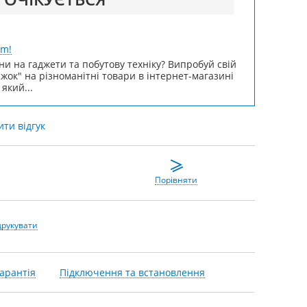
um!
ни на гаджети та побутову техніку? Випробуй свій
ижок" на різноманітні товари в інтернет-магазині
 який...
ти відгук
Порівняти
друкувати
арантія
Підключення та встановлення