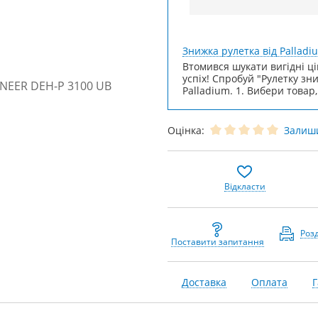
Знижка рулетка від Palladi
Втомився шукати вигідні ці
успіх! Спробуй "Рулетку зн
Palladium. 1. Вибери товар,
Оцінка:
Залиши
Відкласти
Роз
Поставити запитання
Доставка
Оплата
Г