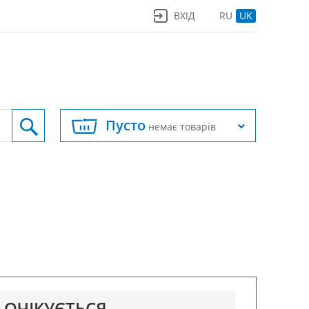
ВХІД
RU
UK
Пусто
немає товарів
ОЧІКУЄТЬСЯ