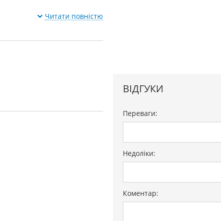
Читати повністю
ВІДГУКИ
Переваги:
анель є
Тюнер
Підтримка
/PTY
Тюнер
з
далеким
льні характеристики
Пікова
ип дисплея монохромний
Недоліки:
а Bluetooth немає
Додаткова
тура DAC є
Кількість смуг
а 5
Підтримка тегів ID3 ​​є
CD
-
Коментар: