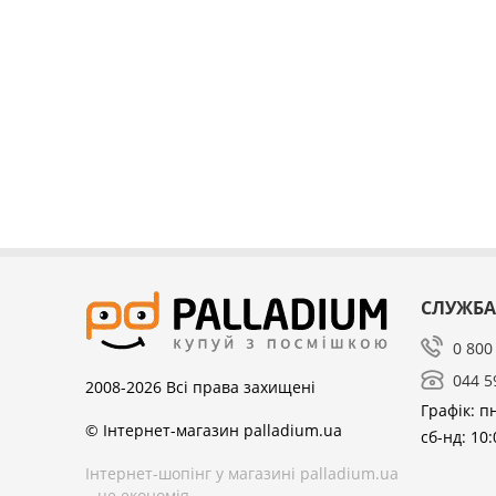
СЛУЖБА
0 800
044 5
2008-2026
Всі права захищені
Графік: пн
© Інтернет-магазин palladium.ua
сб-нд: 10:
Інтернет-шопінг у магазині palladium.ua
– це економія