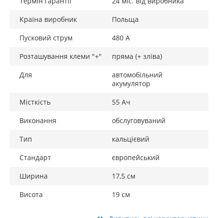
Термін гарантії
24 міс. від виробника
Країна виробник
Польща
Пусковий струм
480 А
Розташування клеми "+"
пряма (+ зліва)
Для
автомобільний
акумулятор
Місткість
55 Ач
Виконання
обслуговуваний
Тип
кальцієвий
Стандарт
європейський
Ширина
17,5 см
Висота
19 см