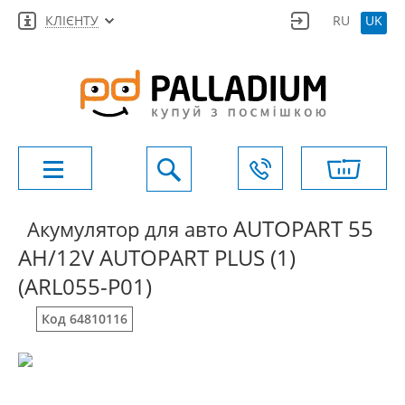
КЛІЄНТУ
RU
UK
AUTOPART 55
Акумулятор для авто
AH/12V AUTOPART PLUS (1)
(ARL055-P01)
Код 64810116