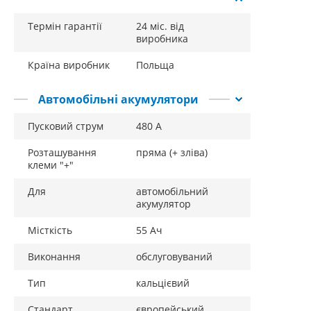
Термін гарантії
24 міс. від
виробника
Країна виробник
Польща
Автомобільні акумулятори
Пусковий струм
480 А
Розташування
пряма (+ зліва)
клеми "+"
Для
автомобільний
акумулятор
Місткість
55 Ач
Виконання
обслуговуваний
Тип
кальцієвий
Стандарт
європейський