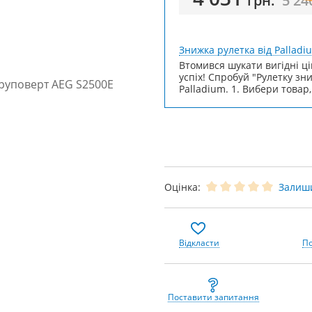
грн.
5 24
Знижка рулетка від Palladi
Втомився шукати вигідні ці
успіх! Спробуй "Рулетку зн
Palladium. 1. Вибери товар,
Оцінка:
Залиши
Відкласти
По
Поставити запитання