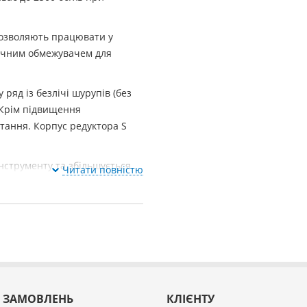
дозволяють працювати у
ручним обмежувачем для
ряд із безлічі шурупів (без
 Крім підвищення
ртання. Корпус редуктора S
нструменту та збільшується
Читати повністю
шуруповерта виражена у дуже
 ЗАМОВЛЕНЬ
КЛІЄНТУ