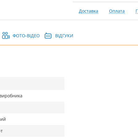
Доставка
Оплата
Г
ФОТО-ВІДЕО
ВІДГУКИ
д виробника
а
вий
рт