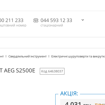
00 211 233
044 593 12 33
оштовний номер
стаціонарний
онт
Свердлильний інструмент
Електричні шуруповерти та викрутк
 AEG S2500Е
Код 64638037
АКЦІЯ:
4 031