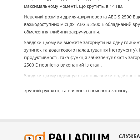
максимальному моменті, що крутить, в 14 Нм.
Невеликі розміри дриля-шуруповерта AEG S 2500 E 
важкодоступних місцях. AEG S 2500 E обладнаний з
обмеження глибини закручування.
Завдяки цьому ви зможете загорнути на одну глибину 
зупинок та додаткового налаштування інструменту).
продуктивності, така функція забезпечує якість заго
2500 E повністю виконаний із сталі.
Завдяки цьому підвищуються показники надійності і
термін його експлуатації. Ергономічна конструкція 
зручній рукоятці та наявності поясного затиску.
СЛУЖБА