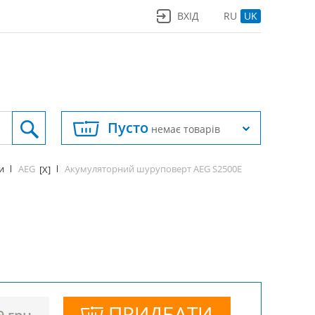
ВХІД
RU
UK
Пусто
немає товарів
AEG
Акумуляторний шуруповерт AEG S2500Е
и
[X]
ПРИДБАТИ