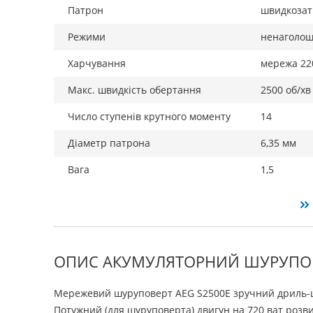
Патрон
швидкозат
Режими
ненаголо
Харчування
мережа 22
Макс. швидкість обертання
2500 об/хв
Число ступенів крутного моменту
14
Діаметр патрона
6,35 мм
Вага
1,5
ОПИС АКУМУЛЯТОРНИЙ ШУРУПОВ
Мережевий шуруповерт AEG S2500E зручний дриль-ш
Потужний (для шуруповерта) двигун на 720 ват розви