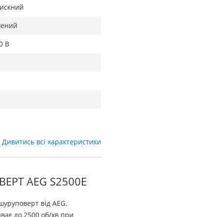
искний
шений
0 В
Дивитись всі характеристики
ЕРТ AEG S2500Е
уруповерт від AEG.
ває до 2500 об/хв при