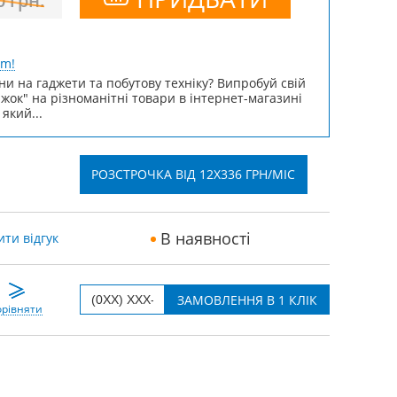
0
грн.
um!
ни на гаджети та побутову техніку? Випробуй свій
ижок" на різноманітні товари в інтернет-магазині
 який...
РОЗСТРОЧКА ВІД 12X336 ГРН/МІС
В наявності
ти відгук
рівняти