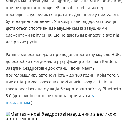
можуть мати з'єднувальні дроти, або їх не мати. Звичайно,
при використанні моделей, повністю вільних від
проводів, існує ризик їх втратити. Для цього у них мають
бути надійні кріплення. У цьому плані лідерські позиції
дістаються спортивним навушникам із завушними
елементами кріплення, що не дають їм випасти з вух під
час різких рухів.
Раніше ми розповідали про водонепроникну модель HUB,
до розробки якої доклали руку фахівці з Harman Kardon.
Завдяки бездротовій док-станції вони мають
приголомшливу автономність – до 100 годин. Крім того, у
них є підтримка голосових помічників Google+ і Siri, а
також реалізована функція бездротового зв'язку Bluetooth
5.0 (докладніше про них можна прочитати
за
посиланням
).