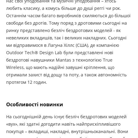
нас свої уподобання та музичні уподобання – хтось
любить класику, а комусь більше до душі реггі чи рок.
Останнім часом багато виробників схиляються до більшої
свободи без дротів. Тому поряд з дротовими сьогодні на
ринку представлено безліч бездротових моделей - як
невеликих вкладишів, так і великих накладних. Сьогодні
ми відправимося в Лагуна Хіллс (США), де компанією
Outdoor Tech® Design Lab були представлені нові
бездротові навушники Mantas з технологією True
Wireless, що мають надійні завушні кріплення, що
отримали захист від дощу та поту, а також автономність
протягом 12 годин.
Особливості новинки
На сьогоднішній день існує безліч бездротових моделей
«вух», які здатні догодити навіть найприскіпливішого
покупця – вкладиші, накладні, внутрішньоканальні. Вони