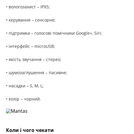
• вологозахист – IPX5;
• керування – сенсорне;
• підтримка – голосові помічники Google+, Siri;
• інтерфейс – microUSB;
• якість звучання – стерео;
• шумозаглушення – пасивне;
• насадки – S, M, L;
• колір – чорний.
Коли і чого чекати