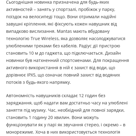
Сьогоднішня новинка призначена для будь-яких
активностей – занять у спортзалі, пробіжок у парку,
поїздок на велосипеді тощо. Вони отримали надійні
завушні кріплення, які фіксують кожен навушник від
випадково вислизання. Mantas мають вбудовану
технологію True Wireless, яка дозволяє насолоджуватися
улюбленими треками без кабелів. Радіус дії пристрою
становить 10 м до гаджета, що підключається. Дизайн
новинки був натхненний спортсменами. Для покращення
активного використання в ній є захист від води, що
дорівнює IPX5, що означає повний захист від водяних
потоків з будь-якого напрямку.
Автономність навушників складає 12 годин без
заряджання, щоб надати вам достатньо часу на улюблені
заняття під музику. Час, необхідний для повної зарядки,
становить 1 годину 20 хвилин. Вони можуть
функціонувати як у парі як звучання стерео, і окремо – в
монорежиме. Хоча в них використовується технологія