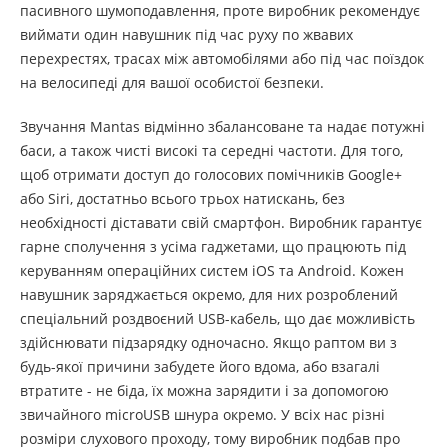
пасивного шумоподавлення, проте виробник рекомендує
виймати один навушник під час руху по жвавих
перехрестях, трасах між автомобілями або під час поїздок
на велосипеді для вашої особистої безпеки.
Звучання Mantas відмінно збалансоване та надає потужні
баси, а також чисті високі та середні частоти. Для того,
щоб отримати доступ до голосових помічників Google+
або Siri, достатньо всього трьох натискань, без
необхідності діставати свій смартфон. Виробник гарантує
гарне сполучення з усіма гаджетами, що працюють під
керуванням операційних систем iOS та Android. Кожен
навушник заряджається окремо, для них розроблений
спеціальний роздвоєний USB-кабель, що дає можливість
здійснювати підзарядку одночасно. Якщо раптом ви з
будь-якої причини забудете його вдома, або взагалі
втратите - не біда, їх можна зарядити і за допомогою
звичайного microUSB шнура окремо. У всіх нас різні
розміри слухового проходу, тому виробник подбав про