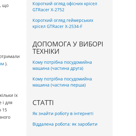
Короткий огляд офісних крісел
, що
GTRacer X-2752
Короткий огляд геймерських
крісел GTRacer X-2534-F
ДОПОМОГА У ВИБОРІ
ТЕХНІКИ
 отримали
Кому потрібна посудомийна
ям
).
машина (частина друга)
Кому потрібна посудомийна
машина (частина перша)
кільки їх
СТАТТІ
 і для
о 15
Як знайти роботу в інтернеті
вного
Віддалена робота: як заробити