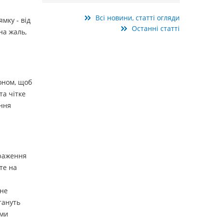
Всі новини, статті огляди
мку - від
Останні статті
на жаль,
фоном, щоб
а чітке
ення
враження
те на
 не
тануть
ими