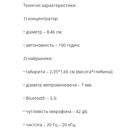
Технічні характеристики:
1) концентратор:
• діаметр – 8,46 см;
• автономність – 100 годин;
2) навушники:
• габарити – 2,35*1,66 см (висота*глибина);
• діаметр випромінювача – 7 мм;
• Bluetooth – 5.0;
• чутливість мікрофона – 42 дБ;
• частота – 20 Гц – 20 кГц;