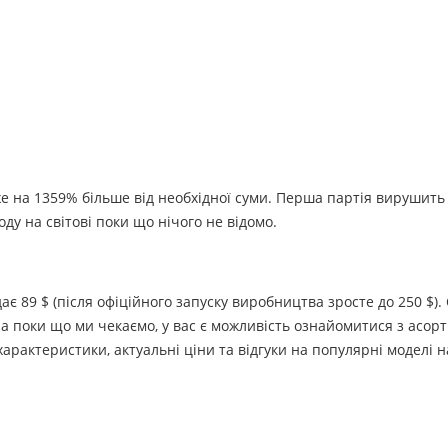
же на 1359% більше від необхідної суми. Перша партія вирушить
оду на світові поки що нічого не відомо.
є 89 $ (після офіційного запуску виробництва зросте до 250 $).
 а поки що ми чекаємо, у вас є можливість ознайомитися з асо
характеристики, актуальні ціни та відгуки на популярні моделі н