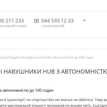
00 211 233
044 593 12 33
оштовний номер
стаціонарний
икні бездротові навушники HUB з автономністю до 100 годин
І НАВУШНИКИ HUB З АВТОНОМНІСТ
же в транспорті чи спортзалі без неї взагалі не обійтися. Тому 
ити максимальній кількості меломанів по всьому світу. Сьогодн