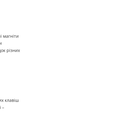
і магніти
и
док різних
их клавіш
 –