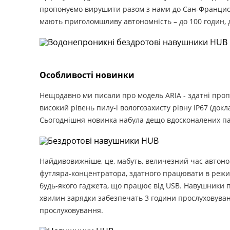
пропонуємо вирушити разом з нами до Сан-Франциск
мають приголомшливу автономність – до 100 годин, 
Особливості новинки
Нещодавно ми писали про модель ARIA - здатні проп
високий рівень пилу-і вологозахисту рівну IP67 (до
Сьогоднішня новинка набула дещо вдосконалених па
Найдивовижніше, це, мабуть, величезний час автономн
футляра-концентратора, здатного працювати в режимі
будь-якого гаджета, що працює від USB. Навушники 
хвилин зарядки забезпечать 3 години прослуховуванн
прослуховування.