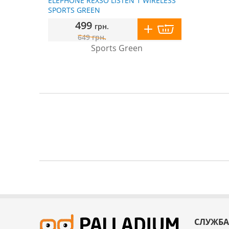
ELEPHONE REXSO LISTEN 1 WIRELESS
SPORTS GREEN
499
грн.
649
грн.
СЛУЖБА