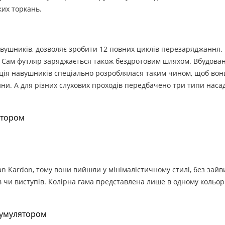
их торкань.
авушників, дозволяє зробити 12 повних циклів перезаряджання.
. Сам футляр заряджається також бездротовим шляхом. Вбудован
ція навушників спеціально розроблялася таким чином, щоб вон
ини. А для різних слухових проходів передбачено три типи наса
 Kardon, тому вони вийшли у мінімалістичному стилі, без зайв
в чи виступів. Колірна гама представлена ​​лише в одному кольорі