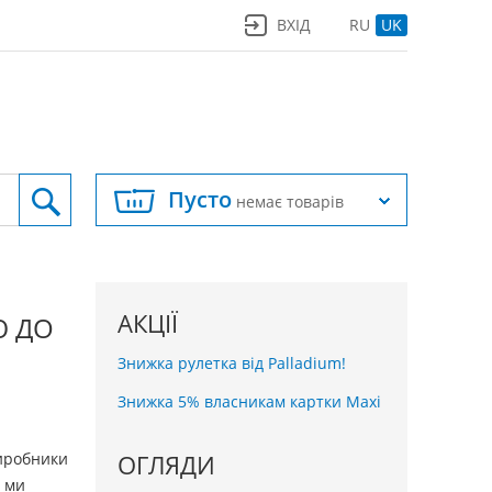
ВХІД
RU
UK
Пусто
немає товарів
АКЦІЇ
Ю ДО
Знижка рулетка від Palladium!
Знижка 5% власникам картки Maxi
виробники
ОГЛЯДИ
і ми