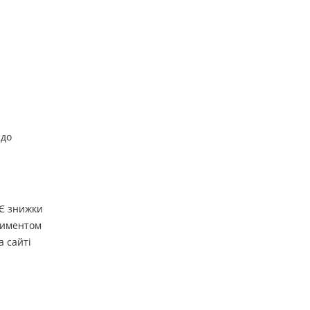
 до
 Є знижки
ртиментом
а сайті