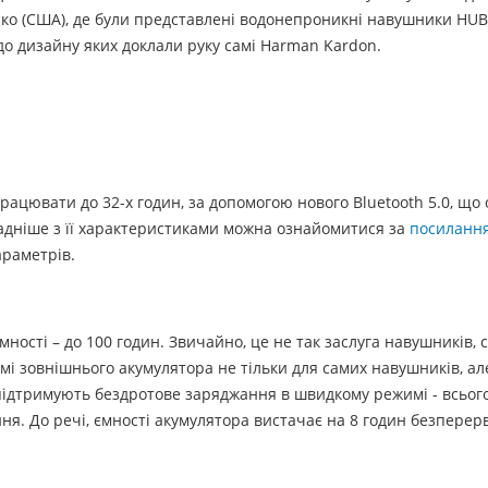
о (США), де були представлені водонепроникні навушники HUB
до дизайну яких доклали руку самі Harman Kardon.
рацювати до 32-х годин, за допомогою нового Bluetooth 5.0, що
кладніше з її характеристиками можна ознайомитися за
посиланн
раметрів.
ості – до 100 годин. Звичайно, це не так заслуга навушників, с
 зовнішнього акумулятора не тільки для самих навушників, але
підтримують бездротове заряджання в швидкому режимі - всьог
я. До речі, ємності акумулятора вистачає на 8 годин безперер