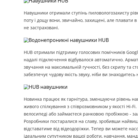
Навушники отримали ступінь пиловологозахисту рівний
поту і дощу вони, звичайно, захищені, але плавати 
не застраховані.
HUB отримали підтримку голосових помічників Google
надалі підключення відбувалося автоматично. Арма
звучання на максимальній гучності, без скрипу та 
забезпечує чудову якість звуку, ніби ви знаходитесь 
Новинка працює як гарнітура, зменшуючи рівень на
живого спілкування з співрозмовником у якості Hi-F
велосипеді або займаєтеся ранковою пробіжкою - за
Розробники постаралися на славу, зробивши найвищу
відставатиме від відеодоріжки. Тепер ви можете нас
ідеальним супутником вашої роботи, навчання, мандр