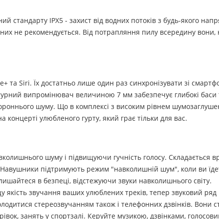
 стандарту IPX5 - захист від водних потоків з будь-якого напря
в них не рекомендується. Від потрапляння пилу всередину вони, 
+ та Siri. Їх достатньо лише один раз синхронізувати зі смарт
турний випромінювач величиною 7 мм забезпечує глибокі баси т
стороннього шуму. Що в комплексі з високим рівнем шумозаглуш
на концерті улюбленого гурту, який грає тільки для вас.
вколишнього шуму і підвищуючи гучність голосу. Складається 
i. Навушники підтримують режим "навколишній шум", коли ви їде
лишайтеся в безпеці, відстежуючи звуки навколишнього світу.
 якість звучання ваших улюблених треків, тепер звуковий ряд
олодитися стереозвучанням також і телефонних дзвінків. Вони с
івок, занять у спортзалі. Керуйте музикою, дзвінками, голосов