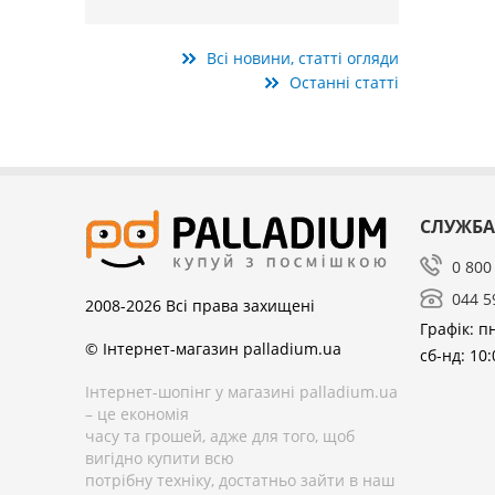
Всі новини, статті огляди
Останні статті
СЛУЖБА
0 800
044 5
2008-2026
Всі права захищені
Графік: пн
© Інтернет-магазин palladium.ua
сб-нд: 10:
Інтернет-шопінг у магазині palladium.ua
– це економія
часу та грошей, адже для того, щоб
вигідно купити всю
потрібну техніку, достатньо зайти в наш