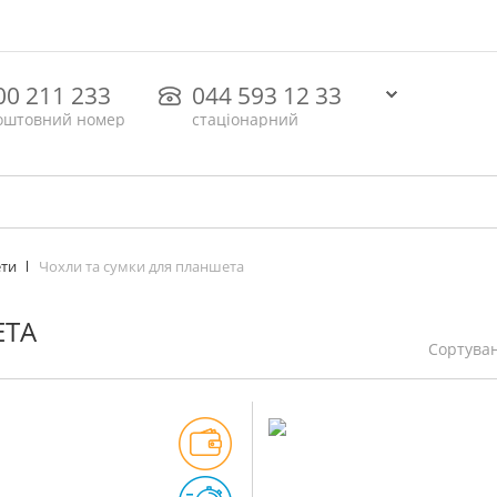
00 211 233
044 593 12 33
оштовний номер
стаціонарний
Чохли та сумки для планшета
ети
ЕТА
Сортува