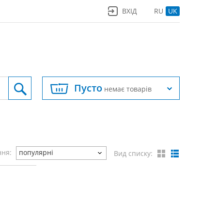
ВХІД
RU
UK
Пусто
немає товарів
ння:
популярні
Вид списку: