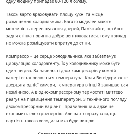
одну людину припадає 80-120 л об'єму.
Також варто враховувати площу кухні та місце
розміщення холодильника. Багато моделей мають
можливість перевішування дверей, Пам'ятайте, що його
задня стінка повинна добре вентилюватися, тому прилад
не можна розміщувати впритул до стіни.
Компресор – це серце холодильника, яке забезпечує
циркуляцію холодоагенту. Їх у холодильнику може бути
один чи два. За наявності двох компресорів у кожній
камері встановлюється температура. Коли Ви відкриваєте
дверцята однієї камери, температура в іншій залишається
незмінною. А в однокомпресорному термостаті миттєво
реагує на підвищення температури. З технічного погляду
двокомпресорний варіант - правильніший, адже це
економить електроенергію. Але варто врахувати, що
вартість такого холодильника буде вищою.
Система розморожування