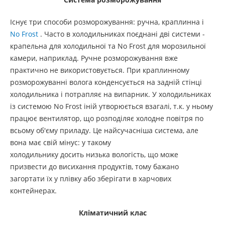
Існує три способи розморожування: ручна, краплинна і
No Frost
. Часто в холодильниках поєднані дві системи -
крапельна для холодильної та No Frost для морозильної
камери, наприклад. Ручне розморожування вже
практично не використовується. При краплинному
розморожуванні волога конденсується на задній стінці
холодильника і потрапляє на випарник. У холодильниках
із системою No Frost іній утворюється взагалі, т.к. у ньому
працює вентилятор, що розподіляє холодне повітря по
всьому об'єму приладу. Це найсучасніша система, але
вона має свій мінус: у такому
холодильнику досить низька вологість, що може
призвести до висихання продуктів, тому бажано
загортати їх у плівку або зберігати в харчових
контейнерах.
Кліматичний клас