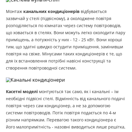
Монтаж
канальних кондиціонерів
відбувається
зазвичай у стелі (підвісному), а охолоджене повітря
розподіляється по кімнатах через систему повітроводів,
що ховається в стелях. Вони можуть легко охолодити пару
приміщень, а потужність у них - 12 - 25 кВт. Вони хороші
тим, що здатні швидко остудити приміщення, замінивши
повітря на свіже. Мінусами таких кондиціонерів є те, що
для їх встановлення потрібні навісні конструкції та
створення повітроводної системи.
Касетні моделі
монтуються так само, як і канальні – їм
необхідні підвісні стелі. Відмінність від канального подачі
повітря через сам кондиціонер, а не за допомогою
системи повітроводів. Потік повітря подається по 4-м
різним напрямкам. Перевагою такого кондиціонера є
його малопримітність - назовні виводиться лише решітка,