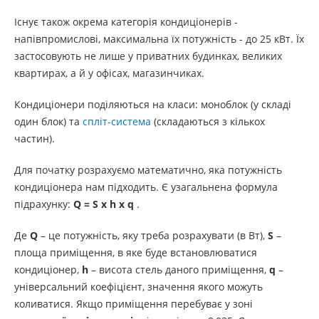
Існує також окрема категорія кондиціонерів -
напівпромислові, максимальна їх потужність - до 25 кВт. Їх
застосовують не лише у приватних будинках, великих
квартирах, а й у офісах, магазинчиках.
Кондиціонери поділяються на класи: моноблок (у складі
один блок) та
спліт-система
(складаються з кількох
частин).
Для початку розрахуємо математично, яка потужність
кондиціонера нам підходить. Є узагальнена формула
підрахунку:
Q = S х h х q
.
Де
Q
– це потужність, яку треба розрахувати (в Вт),
S
–
площа приміщення, в яке буде встановлюватися
кондиціонер,
h
– висота стель даного приміщення,
q
–
універсальний коефіцієнт, значення якого можуть
коливатися. Якщо приміщення перебуває у зоні