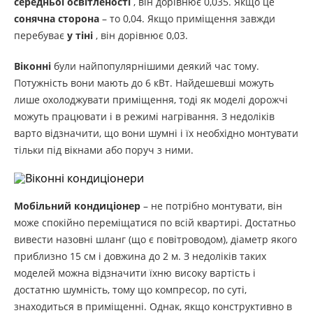
середньої освітленості
, він дорівнює 0,035. Якщо це
сонячна сторона
– то 0,04. Якщо приміщення завжди
перебуває
у тіні
, він дорівнює 0,03.
Віконні
були найпопулярнішими деякий час тому.
Потужність вони мають до 6 кВт. Найдешевші можуть
лише охолоджувати приміщення, тоді як моделі дорожчі
можуть працювати і в режимі нагрівання. З недоліків
варто відзначити, що вони шумні і їх необхідно монтувати
тільки під вікнами або поруч з ними.
Мобільний кондиціонер
– не потрібно монтувати, він
може спокійно переміщатися по всій квартирі. Достатньо
вивести назовні шланг (що є повітроводом), діаметр якого
приблизно 15 см і довжина до 2 м. З недоліків таких
моделей можна відзначити їхню високу вартість і
достатню шумність, тому що компресор, по суті,
знаходиться в приміщенні. Однак, якщо конструктивно в