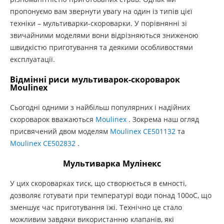
пропонуємо вам звернути увагу на один із типів цієї
техніки – мультиварки-скороварки. У порівнянні зі
звичайними моделями вони відрізняються зниженою
швидкістю приготування та деякими особливостями
експлуатації.
Відмінні риси мультиварок-скороварок
Moulinex
Сьогодні одними з найбільш популярних і надійних
скороварок вважаються
Moulinex
. Зокрема наш огляд
присвячений двом моделям
Moulinex CE501132
та
Moulinex CE502832
.
Мультиварка Мулінекс
У цих скороварках тиск, що створюється в ємності,
дозволяє готувати при температурі води понад 100оС, що
зменшує час приготування їжі. Технічно це стало
можливим завдяки використанню клапанів, які