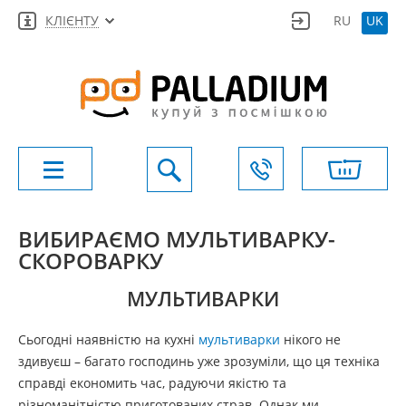
КЛІЄНТУ
RU
UK
ВИБИРАЄМО МУЛЬТИВАРКУ-
СКОРОВАРКУ
МУЛЬТИВАРКИ
Сьогодні наявністю на кухні
мультиварки
нікого не
здивуєш – багато господинь уже зрозуміли, що ця техніка
справді економить час, радуючи якістю та
різноманітністю приготованих страв. Однак ми