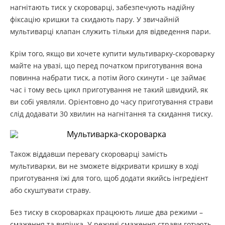
нагнітають тиск у скороварці, забезпечують надійну
фіксацію кришки та скидають пару. У звичайній
мультиварці клапан служить тільки для відведення пари.
Крім того, якщо ви хочете купити мультиварку-скороварку
майте на увазі, що перед початком приготування вона
повинна набрати тиск, а потім його скинути - це займає
час і тому весь цикл приготування не такий швидкий, як
ви собі уявляли. Орієнтовно до часу приготування страви
слід додавати 30 хвилин на нагнітання та скидання тиску.
Також віддавши перевагу скороварці замість
мультиварки, ви не зможете відкривати кришку в ході
приготування їжі для того, щоб додати якийсь інгредієнт
або скуштувати страву.
Без тиску в скороварках працюють лише два режими –
смаження та випічка. У режимі смаження страви готують