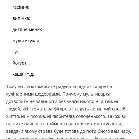
гасіння;
випічка;
дитяче меню;
мультикухар;
суп;
йогурт
каша і т.д.
Тому ви легко зможете радувати рідних та друзів
кулінарними шедеврами. Причому мультиварка
дозволить не залишити без уваги нікого: ні дітей, ні
людей, які стежать за фігурою і ведуть активний спосіб
життя, ні м'ясоїдів, ні любителів солоденького. Також ви
оціните наявність таймера відстрочки приготування,
завдяки якому страва буде готова до потрібного вам часу,
незалежно від того буде це ранок, день або вечір, коли