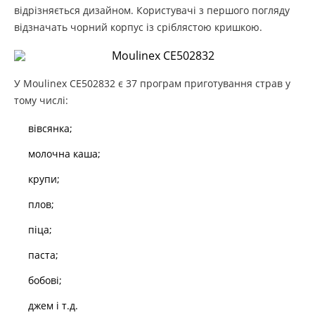
відрізняється дизайном. Користувачі з першого погляду
відзначать чорний корпус із сріблястою кришкою.
У Moulinex CE502832 є 37 програм приготування страв у
тому числі:
вівсянка;
молочна каша;
крупи;
плов;
піца;
паста;
бобові;
джем і т.д.