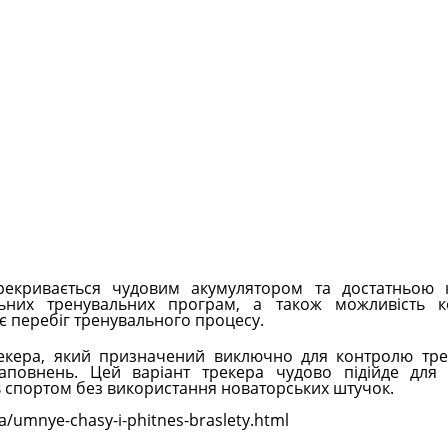
рекривається чудовим акумулятором та достатньою к
льних тренувальних програм, а також можливість 
 перебіг тренувального процесу.
кера, який призначений виключно для контролю тре
аповнень. Цей варіант трекера чудово підійде для 
ь спортом без використання новаторських штучок.
a/umnye-chasy-i-phitnes-braslety.html