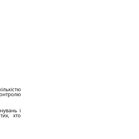
ількістю
контролю
нувань і
тих, хто