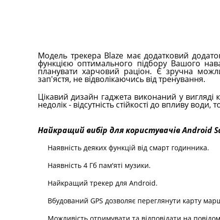
Модель трекера Blaze має додатковий додато
функцією оптимального підбору Вашого наван
планувати харчовий раціон. Є зручна можли
зап'ястя, не відволікаючись від тренування.
Цікавий дизайн гаджета виконаний у вигляді 
недолік - відсутність стійкості до впливу води, 
Найкращий вибір для користувачів Android Sa
Наявність деяких функцій від смарт годинника.
Наявність 4 Гб пам'яті музики.
Найкращий трекер для Android.
Вбудований GPS дозволяє переглянути карту марш
Можливість отримувати та відповідати на повідо