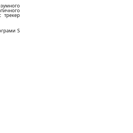
озумного
атичного
с трекер
ограми S