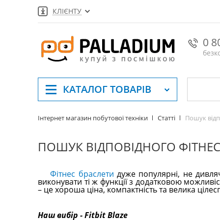
КЛІЄНТУ
0 8
безк
КАТАЛОГ
ТОВАРІВ
Пошук відп
Інтернет магазин побутової техніки
Статті
ПОШУК ВІДПОВІДНОГО ФІТНЕС
Фітнес браслети
дуже популярні, не дивля
виконувати ті ж функції з додатковою можливіс
– це хороша ціна, компактність та велика ціл
Наш вибір - Fitbit Blaze