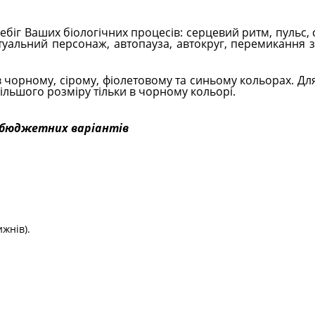
іг Ваших біологічних процесів: серцевий ритм, пульс, с
ртуальний персонаж, автопауза, автокруг, перемикання 
чорному, сірому, фіолетовому та синьому кольорах. Для
ільшого розміру тільки в чорному кольорі.
 бюджетних варіантів
жнів).