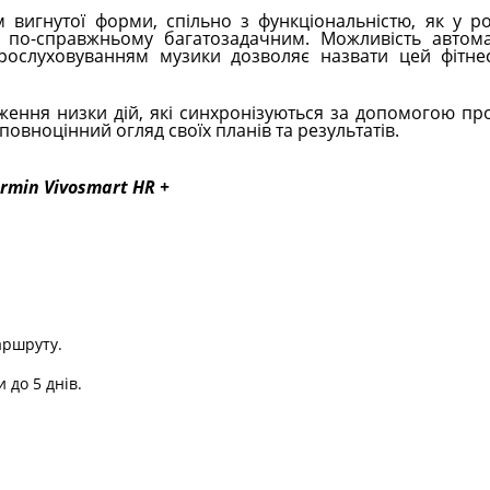
вигнутої форми, спільно з функціональністю, як у р
у по-справжньому багатозадачним. Можливість автом
рослуховуванням музики дозволяє назвати цей фітне
ження низки дій, які синхронізуються за допомогою пр
повноцінний огляд своїх планів та результатів.
min Vivosmart HR +
аршруту.
 до 5 днів.