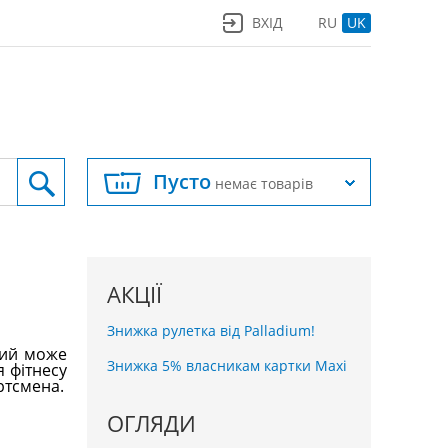
ВХІД
RU
UK
Пусто
немає товарів
АКЦІЇ
Знижка рулетка від Palladium!
кий може
Знижка 5% власникам картки Maxi
я фітнесу
ртсмена.
ОГЛЯДИ