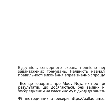
Відсутність сенсорного екрана повністю пе
завантажених тренувань. Наявність навча
правильності виконання вправ значно спрощує
Все це говорить про Moov Now, як про тре
результатів, що досягаються, без зайвих н
зосереджений на класичному підході до занят
Фітнес годинник та трекери: https://palladium.u