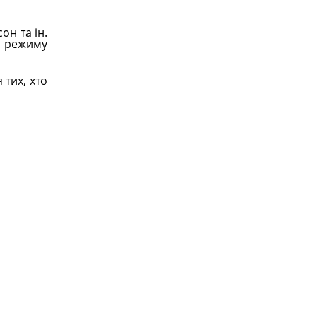
он та ін.
з режиму
 тих, хто