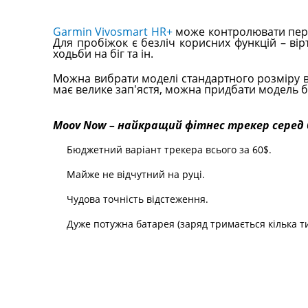
Garmin Vivosmart HR+
може контролювати переб
Для пробіжок є безліч корисних функцій – ві
ходьби на біг та ін.
Можна вибрати моделі стандартного розміру в 
має велике зап'ястя, можна придбати модель б
Moov Now – найкращий фітнес трекер серед
Бюджетний варіант трекера всього за 60$.
Майже не відчутний на руці.
Чудова точність відстеження.
Дуже потужна батарея (заряд тримається кілька ти