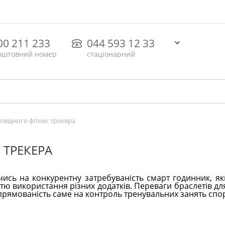
00 211 233
044 593 12 33
оштовний номер
стаціонарний
овідного фітнес трекера
 ТРЕКЕРА
чись на конкурентну затребуваність смарт годинник, я
тю використання різних додатків. Переваги браслетів дл
еспрямованість саме на контроль тренувальних занять спо