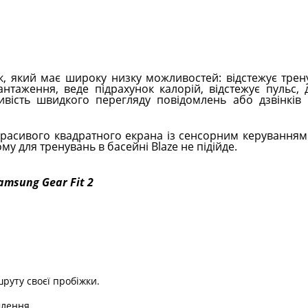
к, який має широку низку можливостей: відстежує трен
таження, веде підрахунок калорій, відстежує пульс, 
вість швидкого перегляду повідомлень або дзвінків
красивого квадратного екрана із сенсорним керуванням
тому для тренувань в басейні Blaze не підійде.
msung Gear Fit 2
руту своєї пробіжки.
млення.