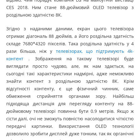
CES 2018. Ним стане 88-дюймовий OLED телевізор з
роздільною здатністю 8К.
Згідно з наданими даними, екран цього телевізора
отримає діагональ 88 дюймів, а його роздільна здатність
складе 7680*4320 пікселів. Така роздільна здатність у 4
рази більша, ніж у
телевізорах, що підтримують 4k-
контент
. Зображення на такому телевізорі буде
виглядати просто чудово, але, як нам здається, на
сьогодні такі характеристики надмірні, адже неможливо
знайти контент з роздільною здатністю 8К. Крім
відсутності контенту, є ще фізичний чинник, саме
обмеження сприйняття органами зору. Найбільш
підходяща дистанція для перегляду контенту на 88-
дюймовому телевізорі повинна бути 0.9 метрів. Якщо ж
сісти далі, очі не зможуть повністю насолодитися чіткістю
передачі картинки. Використання OLED технології
дозволило зробити дисплей дуже тонким, так як органічні