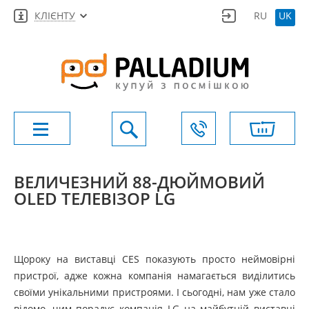
КЛІЄНТУ
RU
UK
ВЕЛИЧЕЗНИЙ 88-ДЮЙМОВИЙ
OLED ТЕЛЕВІЗОР LG
Щороку на виставці CES показують просто неймовірні
пристрої, адже кожна компанія намагається виділитись
своїми унікальними пристроями. І сьогодні, нам уже стало
відомо, чим порадує компанія LG на майбутній виставці