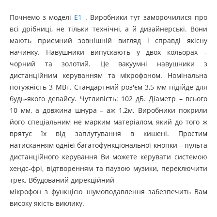
Почнемо з моделі
Е1
. Виробники тут заморочилися про
всі дрібниці, не тільки технічні, а й дизайнерські. Вони
мають приємний зовнішній вигляд і справді якісну
начинку. Навушники випускають у двох кольорах –
чорний та золотий. Це вакуумні навушники з
дистанційним керуванням та мікрофоном. Номінальна
потужність 3 МВт. Стандартний роз'єм 3,5 мм підійде для
будь-якого девайсу. Чутливість: 102 дБ. Діаметр – всього
10 мм, а довжина шнура – ​​аж 1,2м. Виробники покрили
його спеціальним не марким матеріалом, який до того ж
врятує їх від заплутування в кишені. Простим
натисканням однієї багатофункціональної кнопки – пульта
дистанційного керування Ви можете керувати системою
хендс-фрі, відтворенням та паузою музики, переключити
трек. Вбудований дирекційний
мікрофон з функцією шумоподавлення забезпечить Вам
високу якість виклику.