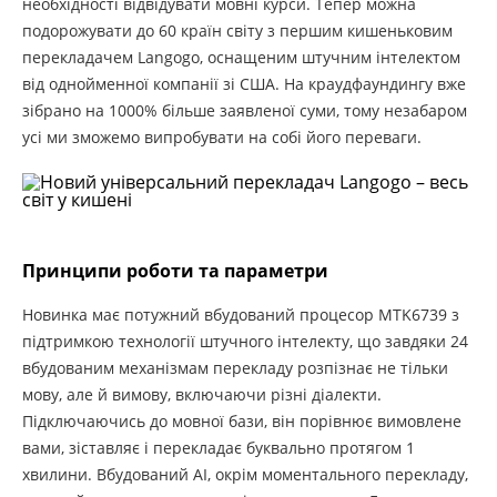
необхідності відвідувати мовні курси. Тепер можна
подорожувати до 60 країн світу з першим кишеньковим
перекладачем Langogo, оснащеним штучним інтелектом
від однойменної компанії зі США. На краудфаундингу вже
зібрано на 1000% більше заявленої суми, тому незабаром
усі ми зможемо випробувати на собі його переваги.
Принципи роботи та параметри
Новинка має потужний вбудований процесор MTK6739 з
підтримкою технології штучного інтелекту, що завдяки 24
вбудованим механізмам перекладу розпізнає не тільки
мову, але й вимову, включаючи різні діалекти.
Підключаючись до мовної бази, він порівнює вимовлене
вами, зіставляє і перекладає буквально протягом 1
хвилини. Вбудований AI, окрім моментального перекладу,