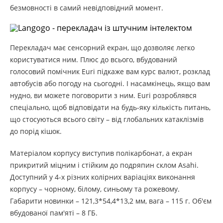
безмовності в самий невідповідний момент.
Перекладач має сенсорний екран, що дозволяє легко
користуватися ним. Плюс до всього, вбудований
голосовий помічник Euri підкаже вам курс валют, розклад
автобусів або погоду на сьогодні. І насамкінець, якщо вам
нудно, ви можете поговорити з ним. Euri розроблявся
спеціально, щоб відповідати на будь-яку кількість питань,
що стосуються всього світу – від глобальних катаклізмів
до порід кішок.
Матеріалом корпусу виступив полікарбонат, а екран
прикритий міцним і стійким до подряпин склом Asahi.
Доступний у 4-х різних колірних варіаціях виконання
корпусу – чорному, білому, синьому та рожевому.
Габарити новинки – 121,3*54,4*13,2 мм, вага – 115 г. Об'єм
вбудованої пам'яті – 8 ГБ.