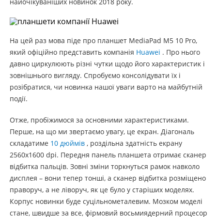
найочікуваніших новинок 2018 року.
На цей раз мова піде про планшет MediaPad M5 10 Pro,
який офіційно представить компанія
Huawei
. Про нього
давно циркулюють різні чутки щодо його характеристик і
зовнішнього вигляду. Спробуємо консолідувати їх і
розібратися, чи новинка нашої уваги варто на майбутній
події.
Отже, пробіжимося за основними характеристиками.
Перше, на що ми звертаємо увагу, це екран. Діагональ
складатиме
10 дюймів
, роздільна здатність екрану
2560х1600 dpi. Передня панель планшета отримає сканер
відбитка пальців. Зовні зміни торкнуться рамок навколо
дисплея – вони тепер тонші, а сканер відбитка розміщено
праворуч, а не ліворуч, як це було у старіших моделях.
Корпус новинки буде суцільнометалевим. Мозком моделі
стане, швидше за все, фірмовий восьмиядерний процесор