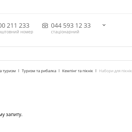
00 211 233
044 593 12 33
оштовний номер
стаціонарний
Набори для пікні
та туризм
Туризм та рибалка
Кемпінг та пікнік
му запиту.