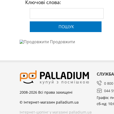
Ключові слова:
ПОШУК
Продовжити
СЛУЖБА
0 800
044 5
2008-2026
Всі права захищені
Графік: пн
© Інтернет-магазин palladium.ua
сб-нд: 10:
Інтернет-шопінг у магазині palladium.ua