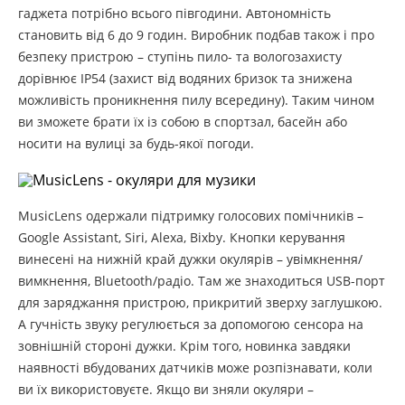
гаджета потрібно всього півгодини. Автономність
становить від 6 до 9 годин. Виробник подбав також і про
безпеку пристрою – ступінь пило- та вологозахисту
дорівнює IP54 (захист від водяних бризок та знижена
можливість проникнення пилу всередину). Таким чином
ви зможете брати їх із собою в спортзал, басейн або
носити на вулиці за будь-якої погоди.
MusicLens одержали підтримку голосових помічників –
Google Assistant, Siri, Alexa, Bixby. Кнопки керування
винесені на нижній край дужки окулярів – увімкнення/
вимкнення, Bluetooth/радіо. Там же знаходиться USB-порт
для заряджання пристрою, прикритий зверху заглушкою.
А гучність звуку регулюється за допомогою сенсора на
зовнішній стороні дужки. Крім того, новинка завдяки
наявності вбудованих датчиків може розпізнавати, коли
ви їх використовуєте. Якщо ви зняли окуляри –