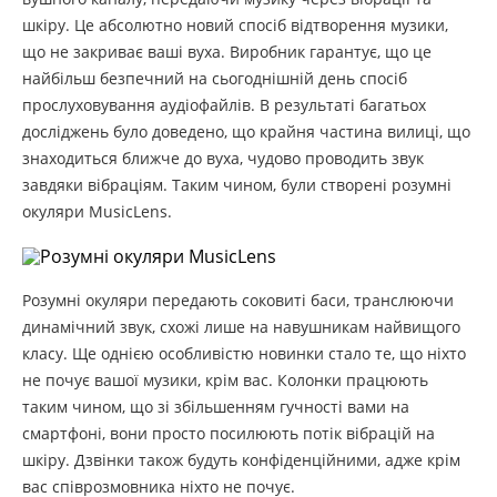
шкіру. Це абсолютно новий спосіб відтворення музики,
що не закриває ваші вуха. Виробник гарантує, що це
найбільш безпечний на сьогоднішній день спосіб
прослуховування аудіофайлів. В результаті багатьох
досліджень було доведено, що крайня частина вилиці, що
знаходиться ближче до вуха, чудово проводить звук
завдяки вібраціям. Таким чином, були створені розумні
окуляри MusicLens.
Розумні окуляри передають соковиті баси, транслюючи
динамічний звук, схожі лише на навушникам найвищого
класу. Ще однією особливістю новинки стало те, що ніхто
не почує вашої музики, крім вас. Колонки працюють
таким чином, що зі збільшенням гучності вами на
смартфоні, вони просто посилюють потік вібрацій на
шкіру. Дзвінки також будуть конфіденційними, адже крім
вас співрозмовника ніхто не почує.