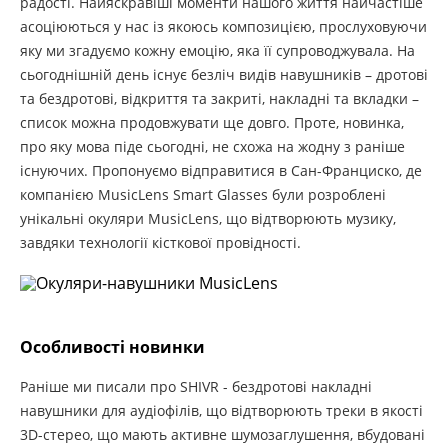
радості. Найяскравіші моменти нашого життя найчастіше
асоціюються у нас із якоюсь композицією, прослуховуючи
яку ми згадуємо кожну емоцію, яка її супроводжувала. На
сьогоднішній день існує безліч видів навушників – дротові
та бездротові, відкриття та закриті, накладні та вкладки –
список можна продовжувати ще довго. Проте, новинка,
про яку мова піде сьогодні, не схожа на жодну з раніше
існуючих. Пропонуємо відправитися в Сан-Франциско, де
компанією MusicLens Smart Glasses були розроблені
унікальні окуляри MusicLens, що відтворюють музику,
завдяки технології кісткової провідності.
Особливості новинки
Раніше ми писали про SHIVR - бездротові накладні
навушники для аудіофілів, що відтворюють треки в якості
3D-стерео, що мають активне шумозаглушення, вбудовані