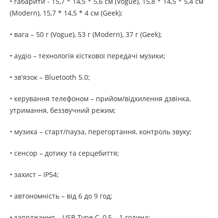
• габарити - 15,7 * 14,5 * 5,6 см (Vogue), 15,8 * 14,5 * 5,4 см
(Modern), 15,7 * 14,5 * 4 см (Geek);
• вага – 50 г (Vogue), 53 г (Modern), 37 г (Geek);
• аудіо – технологія кісткової передачі музики;
• зв'язок – Bluetooth 5.0;
• керування телефоном – прийом/відхилення дзвінка,
утримання, беззвучний режим;
• музика – старт/пауза, перегортання, контроль звуку;
• сенсор – дотику та серцебиття;
• захист – IP54;
• автономність – від 6 до 9 год;
• заряджання – USB Type C, 0,5 – 1 година;