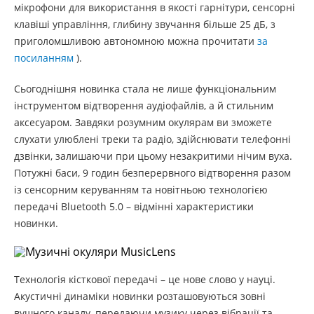
мікрофони для використання в якості гарнітури, сенсорні
клавіші управління, глибину звучання більше 25 дБ, з
приголомшливою автономною можна прочитати
за
посиланням
).
Сьогоднішня новинка стала не лише функціональним
інструментом відтворення аудіофайлів, а й стильним
аксесуаром. Завдяки розумним окулярам ви зможете
слухати улюблені треки та радіо, здійснювати телефонні
дзвінки, залишаючи при цьому незакритими нічим вуха.
Потужні баси, 9 годин безперервного відтворення разом
із сенсорним керуванням та новітньою технологією
передачі Bluetooth 5.0 – відмінні характеристики
новинки.
Технологія кісткової передачі – це нове слово у науці.
Акустичні динаміки новинки розташовуються зовні
вушного каналу, передаючи музику через вібрації та