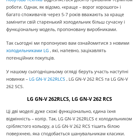
роботи. Однак, як відомо, «краще – ворог хорошого» і
багато споживачів через 5-7 років вважають за краще
замінити свій старенький холодильник більш сучасну і
функціональну модель, пропоновану виробниками.
Так сьогодні ми пропонуємо вам ознайомитися з новими
холодильниками LG
, які, напевно, зацікавлять
потенційних покупців.
У нашому сьогоднішньому огляді беруть участь наступні
новинки –
LG GN-V 262RLCS
, LG GN-V 262 RCS та LG GN-V
262 SCS.
LG GN-V 262RLCS, LG GN-V 262 RCS
Ці дві моделі дуже схожі функціонально, єдина їхня
відмінність – колір. Так, LG GN-V 262RLCS є холодильником
сріблястого кольору, а LG GN-V 262 RCS тішить білою
поверхнею, яка сподобається шанувальникам класики.