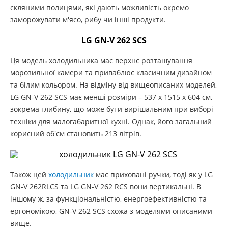
скляними полицями, які дають можливість окремо
заморожувати м'ясо, рибу чи інші продукти.
LG GN-V 262 SCS
Ця модель холодильника має верхнє розташування
морозильної камери та приваблює класичним дизайном
та білим кольором. На відміну від вищеописаних моделей,
LG GN-V 262 SCS має менші розміри – 537 x 1515 x 604 см,
зокрема глибину, що може бути вирішальним при виборі
техніки для малогабаритної кухні. Однак, його загальний
корисний об'єм становить 213 літрів.
Також цей
холодильник
має приховані ручки, тоді як у LG
GN-V 262RLCS та LG GN-V 262 RCS вони вертикальні. В
іншому ж, за функціональністю, енергоефективністю та
ергономікою, GN-V 262 SCS схожа з моделями описаними
вище.