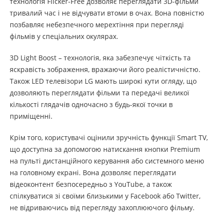
технологія Flicker-Free дозволяє переглядати 3D-фільми
тривалий час і не відчувати втоми в очах. Вона повністю
позбавляє небезпечного мерехтіння при перегляді
фільмів у спеціальних окулярах.
3D Light Boost – технологія, яка забезпечує чіткість та
яскравість зображення, вражаючи його реалістичністю.
Також LED телевізори LG мають широкі кути огляду, що
дозволяють переглядати фільми та передачі великої
кількості глядачів одночасно з будь-якої точки в
приміщенні.
Крім того, користувачі оцінили зручність функції Smart TV,
що доступна за допомогою натискання кнопки Premium
на пульті дистанційного керування або системного меню
на головному екрані. Вона дозволяє переглядати
відеоконтент безпосередньо з YouTube, а також
спілкуватися зі своїми близькими у Facebook або Twitter,
не відриваючись від перегляду захоплюючого фільму.