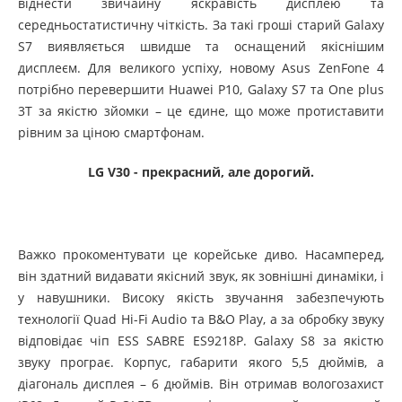
віднести звичайну яскравість дисплею та
середньостатистичну чіткість. За такі гроші старий Galaxy
S7 виявляється швидше та оснащений якіснішим
дисплеєм. Для великого успіху, новому Asus ZenFone 4
потрібно перевершити Huawei P10, Galaxy S7 та One plus
3T за якістю зйомки – це єдине, що може протиставити
рівним за ціною смартфонам.
LG
V30 - прекрасний, але дорогий.
Важко прокоментувати це корейське диво. Насамперед,
він здатний видавати якісний звук, як зовнішні динаміки, і
у навушники. Високу якість звучання забезпечують
технології Quad Hi-Fi Audio та B&O Play, а за обробку звуку
відповідає чіп ESS SABRE ES9218P. Galaxy S8 за якістю
звуку програє. Корпус, габарити якого 5,5 дюймів, а
діагональ дисплея – 6 дюймів. Він отримав вологозахист