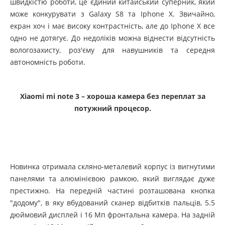
швидкістю роботи, це єдиний китайський суперник, який
може конкурувати з Galaxy S8 та Iphone X. Звичайно,
екран хоч і має високу контрастність, але до Iphone X все
одно не дотягує. До недоліків можна віднести відсутність
вологозахисту, роз'єму для навушників та середня
автономність роботи.
Xiaomi
mi
note 3 – хороша камера без переплат за
потужний процесор.
Новинка отримала скляно-металевий корпус із вигнутими
панелями та алюмінієвою рамкою, який виглядає дуже
престижно. На передній частині розташована кнопка
"додому", в яку вбудований сканер відбитків пальців, 5.5
дюймовий дисплей і 16 Мп фронтальна камера. На задній