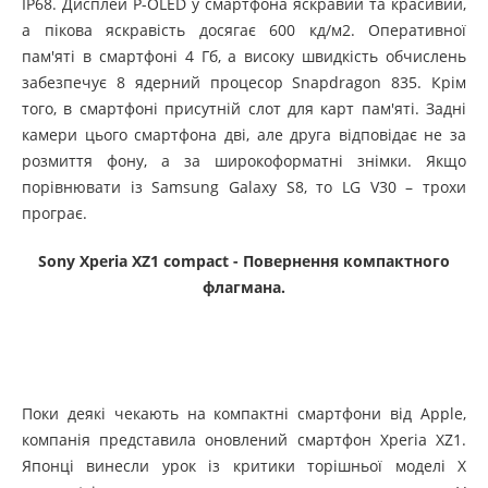
IP68. Дисплей P-OLED у смартфона яскравий та красивий,
а пікова яскравість досягає 600 кд/м2. Оперативної
пам'яті в смартфоні 4 Гб, а високу швидкість обчислень
забезпечує 8 ядерний процесор Snapdragon 835. Крім
того, в смартфоні присутній слот для карт пам'яті. Задні
камери цього смартфона дві, але друга відповідає не за
розмиття фону, а за широкоформатні знімки. Якщо
порівнювати із Samsung Galaxy S8, то LG V30 – трохи
програє.
Sony
Xperia
XZ1
compact - Повернення компактного
флагмана.
Поки деякі чекають на компактні смартфони від Apple,
компанія представила оновлений смартфон Xperia XZ1.
Японці винесли урок із критики торішньої моделі X