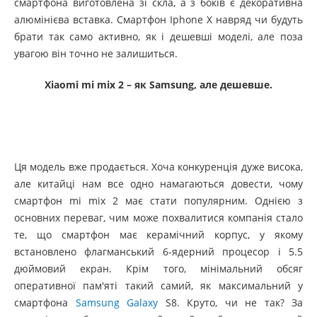
смартфона виготовлена ​​зі скла, а з боків є декоративна
алюмінієва вставка. Смартфон Iphone X навряд чи будуть
брати так само активно, як і дешевші моделі, але поза
увагою він точно не залишиться.
Xiaomi
mi
mix 2 – як
Samsung, але дешевше.
Ця модель вже продається. Хоча конкуренція дуже висока,
але китайці нам все одно намагаються довести, чому
смартфон mi mix 2 має стати популярним. Однією з
основних переваг, чим може похвалитися компанія стало
те, що смартфон має керамічний корпус, у якому
встановлено флагманський 6-ядерний процесор і 5.5
дюймовий екран. Крім того, мінімальний обсяг
оперативної пам'яті такий самий, як максимальний у
смартфона
Samsung Galaxy
S8. Круто, чи не так? За