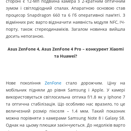
стороні є 12-Мп подвійна камера з 2-кратним оптичним
зумом і світлодіодний спалах. Апаратною основою став
процесор Snapdragon 660 та 6 Гб оперативної пам'яті. З
відмінних рис варто відзначити наявність модуля NFC, ІЧ-
порту, також стереодинаміків. Загалом новинка вийшла
досить непоганою.
Asus
ZenFone 4,
Asus
ZenFone 4
Pro – конкурент
Xiaomi
та
Huawei?
Нове покоління
ZenFone
стало дорожчим. Ціну на
мобільник підняли до рівня Samsung і Apple. У камері
використовується світлосильна оптика f/1.8 як у Iphone 7
та оптична стабілізація. Що особливо нас вразило, то це
величезний розмір пікселя – 1.4 мкм. Такий показник
можна порівняти з камерами Samsung Note 8 і Galaxy S8.
Однак на цьому плюшки закінчуються. До недоліків варто