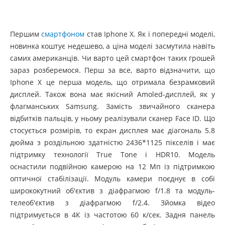
Першим
смартфоном
став Iphone X. Як і попередні моделі,
новинка коштує недешево, а ціна моделі засмутила навіть
самих американців. Чи варто цей смартфон таких грошей
зараз розберемося. Перш за все, варто відзначити, що
Iphone X це перша модель, що отримала безрамковий
дисплей. Також вона має якісний Amoled-дисплей, як у
флагманських Samsung. Замість звичайного сканера
відбитків пальців, у ньому реалізували сканер Face ID. Що
стосується розмірів, то екран дисплея має діагональ 5.8
дюйма з роздільною здатністю 2436*1125 пікселів і має
підтримку технології True Tone і HDR10. Модель
оснастили подвійною камерою на 12 Мп із підтримкою
оптичної стабілізації. Модуль камери поєднує в собі
ширококутний об'єктив з діафрагмою f/1.8 та модуль-
телеоб'єктив з діафрагмою f/2.4. Зйомка відео
підтримується в 4К із частотою 60 к/сек. Задня панель