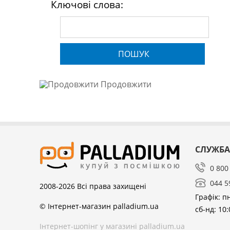
Ключові слова:
ПОШУК
Продовжити
СЛУЖБА
0 800
044 5
2008-2026
Всі права захищені
Графік: пн
© Інтернет-магазин palladium.ua
сб-нд: 10:
Інтернет-шопінг у магазині palladium.ua