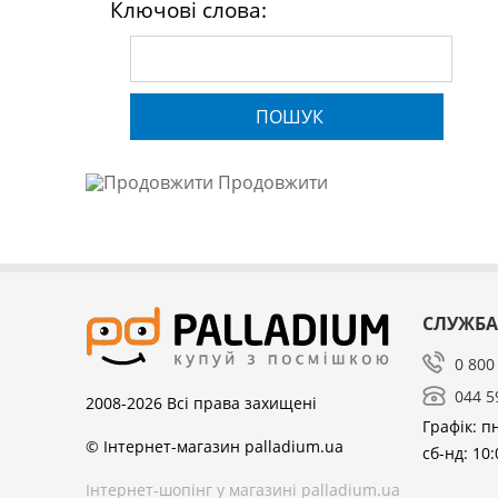
Ключові слова:
ПОШУК
Продовжити
СЛУЖБА
0 800
044 5
2008-2026
Всі права захищені
Графік: пн
© Інтернет-магазин palladium.ua
сб-нд: 10:
Інтернет-шопінг у магазині palladium.ua