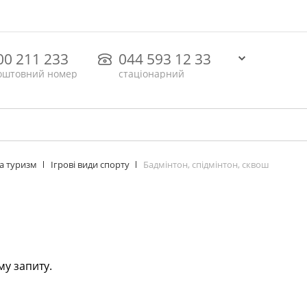
00 211 233
044 593 12 33
оштовний номер
стаціонарний
Бадмінтон, спідмінтон, сквош
та туризм
Ігрові види спорту
му запиту.