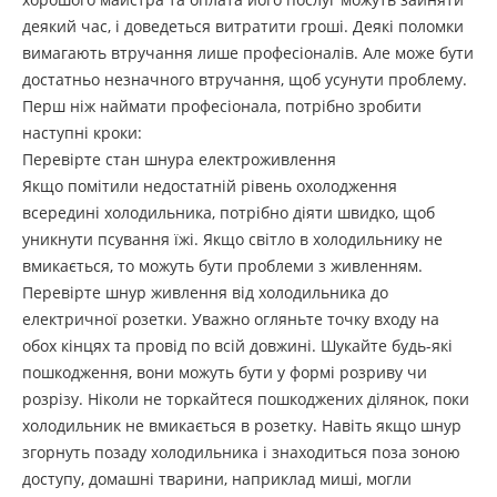
деякий час, і доведеться витратити гроші. Деякі поломки
вимагають втручання лише професіоналів. Але може бути
достатньо незначного втручання, щоб усунути проблему.
Перш ніж наймати професіонала, потрібно зробити
наступні кроки:
Перевірте стан шнура електроживлення
Якщо помітили недостатній рівень охолодження
всередині холодильника, потрібно діяти швидко, щоб
уникнути псування їжі. Якщо світло в холодильнику не
вмикається, то можуть бути проблеми з живленням.
Перевірте шнур живлення від холодильника до
електричної розетки. Уважно огляньте точку входу на
обох кінцях та провід по всій довжині. Шукайте будь-які
пошкодження, вони можуть бути у формі розриву чи
розрізу. Ніколи не торкайтеся пошкоджених ділянок, поки
холодильник не вмикається в розетку. Навіть якщо шнур
згорнуть позаду холодильника і знаходиться поза зоною
доступу, домашні тварини, наприклад миші, могли