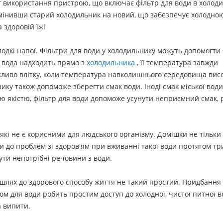
аг використання пристрою, що включає фільтр для води в холод
мінивши старий холодильник на новий, що забезпечує холодною
а здоровій їжі
олодкі напої. Фільтри для води у холодильнику можуть допомогти
к. вода надходить прямо з
холодильника
, її температура завжди
жливо влітку, коли температура навколишнього середовища висо
нику також допоможе зберегти смак води. Іноді смак міської вод
ою якістю, фільтр для води допоможе усунути неприємний смак,
які не є корисними для людського організму. Домішки не тільки
и до проблем зі здоров'ям при вживанні такої води протягом тр
ти непотрібні речовини з води.
 шлях до здорового способу життя не такий простий. Придбання
м для води робить простим доступ до холодної, чистої питної в
а випити.