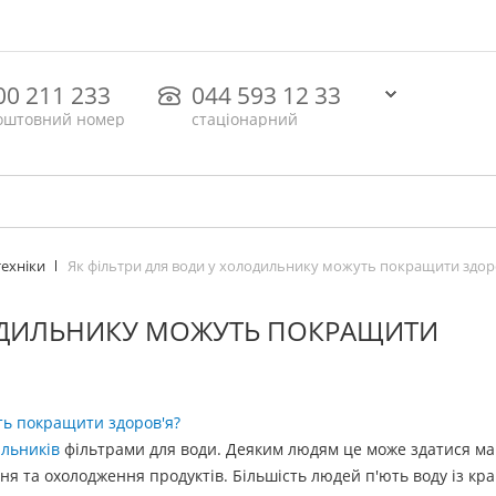
00 211 233
044 593 12 33
оштовний номер
стаціонарний
Як фільтри для води у холодильнику можуть покращити здор
техніки
ЛОДИЛЬНИКУ МОЖУТЬ ПОКРАЩИТИ
льників
фільтрами для води. Деяким людям це може здатися м
я та охолодження продуктів. Більшість людей п'ють воду із кра