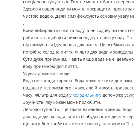
спеціально купують її. Тим не менш, є багато перев
Здоров'я вашої родини можна покращити, просто за
чистою водою.
Деякі сім'ї фокусують основну увагу н
.
Вони вибирають соки та воду, а не содову чи інші с
робити так, щоб діти пили холодну та чисту воду. Т.
підтримується ідеальною для пиття. Це особливо ва
потрібне холодне пиття. Фільтр для води у холодиль
бути дуже приємним. Навіть якщо вода не є ідеальн
воду приємною для пиття.
Усуває домішки з води
Вода не завжди хороша. Вода може містити домішки, 
надавати неприємного смаку, але й можуть призвест
часу. Фільтр для води у
холодильнику
допоможе усуну
Зручність, яку кожен може полюбити.
Легкодоступність – це також важливий чинник. Іноді
для води для холодильника із вбудованим диспенсеро
що потрібно зробити – взяти склянку, наповнити її т