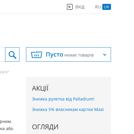
ВХІД
RU
UK
Пусто
немає товарів
ов'я?
АКЦІЇ
Знижка рулетка від Palladium!
Знижка 5% власникам картки Maxi
арним.
ОГЛЯДИ
на або